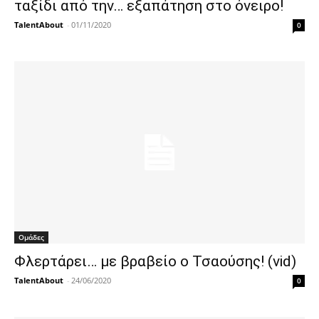
ταξίδι από την… εξαπάτηση στο όνειρο!
TalentAbout
-
01/11/2020
0
Ομάδες
Φλερτάρει… με βραβείο ο Τσαούσης! (vid)
TalentAbout
-
24/06/2020
0