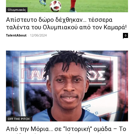
Ολυμπιακός
Απίστευτο δώρο δέχθηκαν… τέσσερα
ταλέντα του Ολυμπιακού από τον Καμαρά!
TalentAbout
-
12/06/2024
0
OFF THE PITCH
Από την Μόρια… σε “Ιστορική” ομάδα – Το