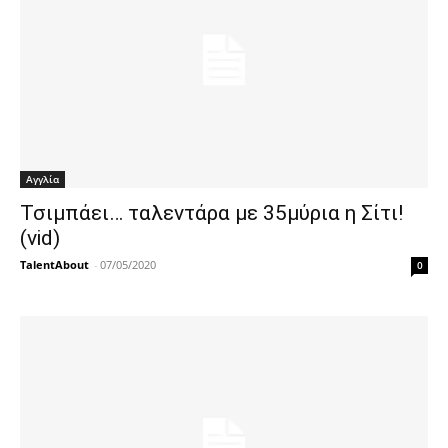
Αγγλία
Τσιμπάει… ταλεντάρα με 35μύρια η Σίτι!
(vid)
TalentAbout
-
07/05/2020
0