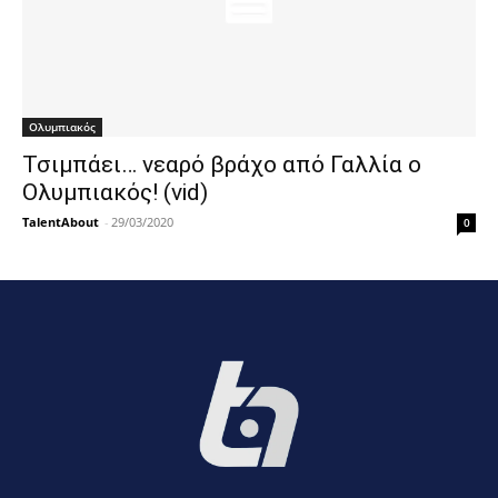
Ολυμπιακός
Τσιμπάει… νεαρό βράχο από Γαλλία ο
Ολυμπιακός! (vid)
TalentAbout
-
29/03/2020
0