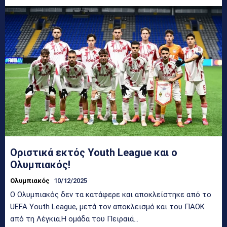
Οριστικά εκτός Youth League και ο
Ολυμπιακός!
Ολυμπιακός
10/12/2025
Ο Ολυμπιακός δεν τα κατάφερε και αποκλείστηκε από το
UEFA Youth League, μετά τον αποκλεισμό και του ΠΑΟΚ
από τη Λέγκια.Η ομάδα του Πειραιά...