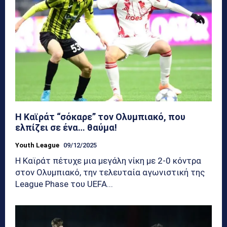
Η Καϊράτ “σόκαρε” τον Ολυμπιακό, που
ελπίζει σε ένα… θαύμα!
Youth League
09/12/2025
Η Καϊράτ πέτυχε μια μεγάλη νίκη με 2-0 κόντρα
στον Ολυμπιακό, την τελευταία αγωνιστική της
League Phase του UEFA...