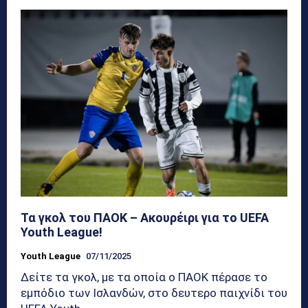
Τα γκολ του ΠΑΟΚ – Ακουρέιρι για το UEFA
Youth League!
Youth League
07/11/2025
Δείτε τα γκολ, με τα οποία ο ΠΑΟΚ πέρασε το
εμπόδιο των Ισλανδών, στο δευτερο παιχνίδι του