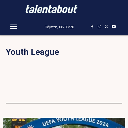
Πέμπτη, 06/08/26
Youth League
ΟΛΥΜΠΙΑΚΟΊ ΑΓΏΝΕΣ
EURO ΑΝΔΡΏΝ
CHAMPIONS LEAGUE
EUROPA LEAGUE
NATIONS LEAGUE
EURO U21
EUROPA CONFERENCE LEAGUE
EURO U19
MUNDIAL