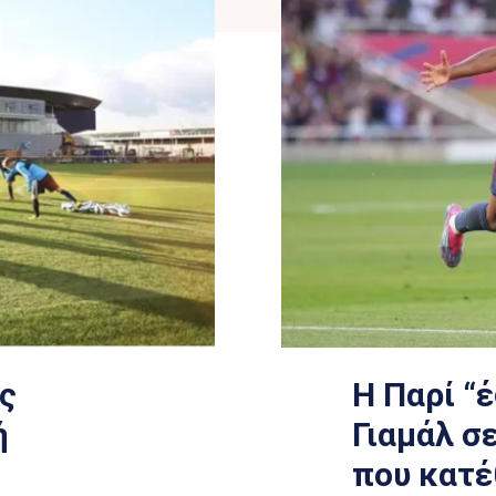
ς
Η Παρί “
ή
Γιαμάλ 
που κατέ