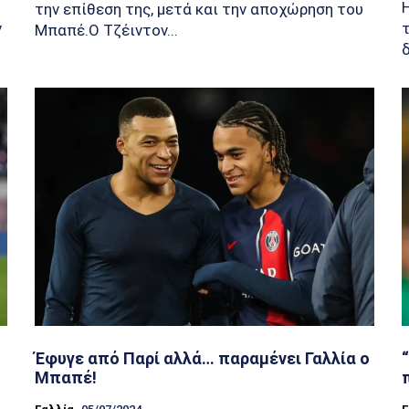
την επίθεση της, μετά και την αποχώρηση του
ν
Μπαπέ.Ο Τζέιντον...
Έφυγε από Παρί αλλά… παραμένει Γαλλία ο
Μπαπέ!