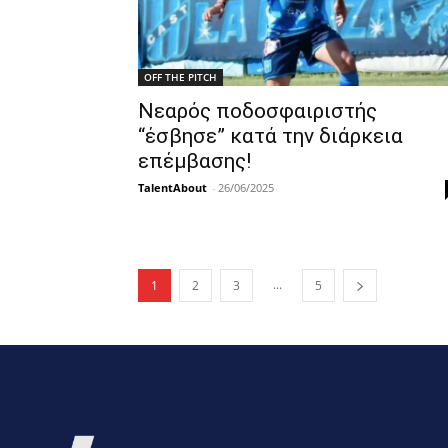
OFF THE PITCH
Νεαρός ποδοσφαιριστής
“έσβησε” κατά την διάρκεια
επέμβασης!
TalentAbout
-
26/06/2025
...
1
2
3
5