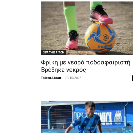
OFF THE PITCH
Φρίκη με νεαρό ποδοσφαιριστή 
Βρέθηκε νεκρός!
TalentAbout
-
22/10/2025