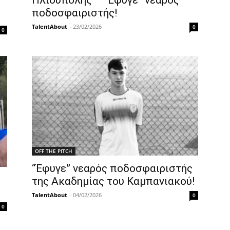
Ηλιούπολης – “Εφυγε” νεαρός
ποδοσφαιριστής!
TalentAbout
-
23/02/2026
0
0
OFF THE PITCH
“Έφυγε” νεαρός ποδοσφαιριστής
της Ακαδημίας του Καμπανιακού!
TalentAbout
-
04/02/2026
0
0