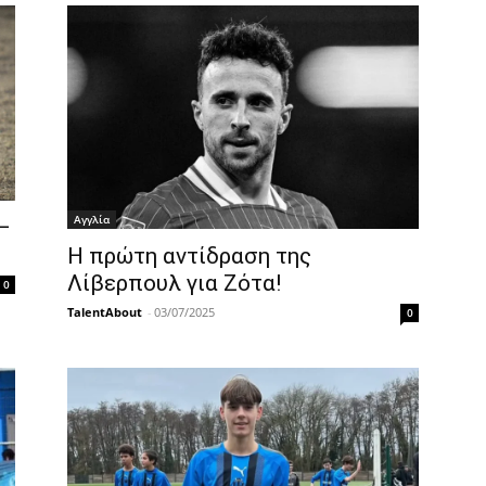
Αγγλία
–
Η πρώτη αντίδραση της
Λίβερπουλ για Ζότα!
0
TalentAbout
-
03/07/2025
0