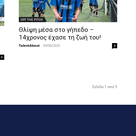
OFF THE PITCH
Θλίψη μέσα στο γήπεδο –
14χρονος έχασε τη ζωή του!
TalentAbout
-
04/06/2025
0
0
Σελίδα 1 από 5