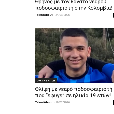
Θρήνος με τον θάνατο νεαρού
ποδοσφαιριστή στην Κολομβία!
TalentAbout
-
24/03/2026
OFF THE PITCH
Θλίψη με νεαρό ποδοσφαιριστή
που “έφυγε” σε ηλικία 19 ετών!
TalentAbout
-
19/02/2026