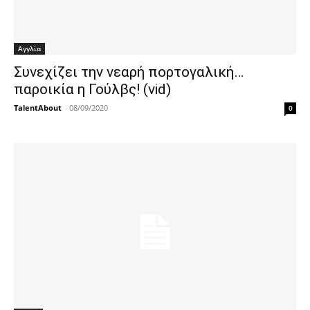
Αγγλία
Συνεχίζει την νεαρή πορτογαλική…
παροικία η Γούλβς! (vid)
TalentAbout
-
08/09/2020
0