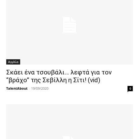
Αγγλία
Σκάει ένα τσουβάλι… λεφτά για τον
“βράχο” της Σεβίλλη η Σίτι! (vid)
TalentAbout
-
19/09/2020
0