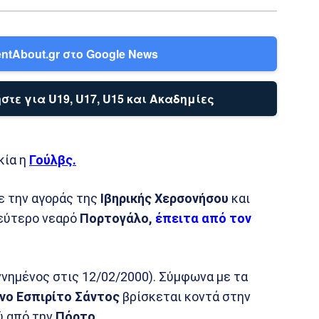
ntAbout.gr στο Google News
στε για U19, U17, U15 και Ακαδημίες
κία η
Γούλβς.
με την αγοράς της
Ιβηρικής Χερσονήσου
και
δεύτερο νεαρό
Πορτογάλο,
έπειτα από τον
νημένος στις 12/02/2000). Σύμφωνα με τα
νο Εσπιρίτο Σάντος
βρίσκεται κοντά στην
ύ από την
Πόρτο.