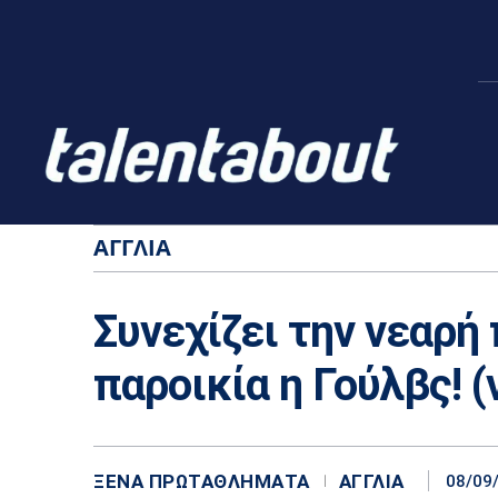
ΑΓΓΛΊΑ
Συνεχίζει την νεαρή
παροικία η Γούλβς! (v
ΞΈΝΑ ΠΡΩΤΑΘΛΉΜΑΤΑ
ΑΓΓΛΊΑ
08/09