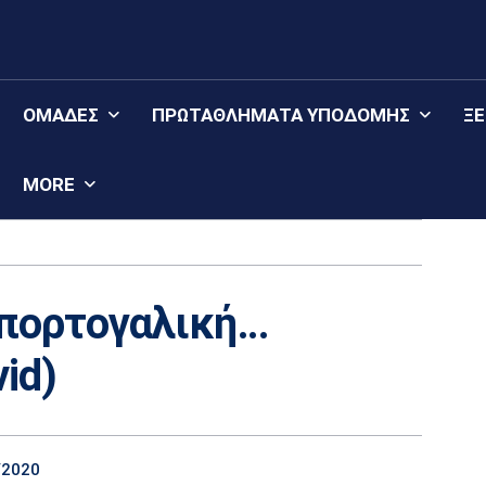
ΟΜΆΔΕΣ
ΠΡΩΤΑΘΛΉΜΑΤΑ YΠΟΔΟΜΉΣ
Ξ
MORE
 πορτογαλική…
id)
/2020