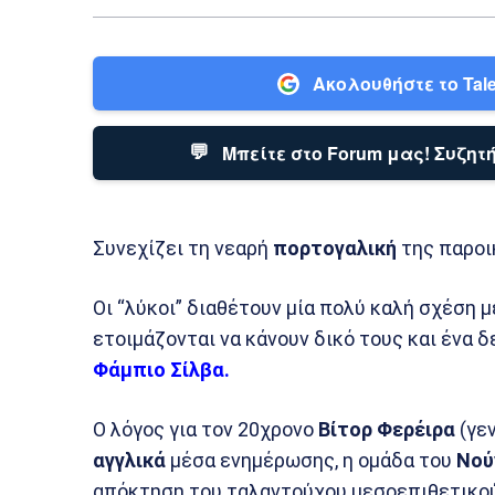
Ακολουθήστε το Tale
💬
Μπείτε στο Forum μας! Συζητή
Συνεχίζει τη νεαρή
πορτογαλική
της παροι
Οι “λύκοι” διαθέτουν μία πολύ καλή σχέση 
ετοιμάζονται να κάνουν δικό τους και ένα 
Φάμπιο Σίλβα.
Ο λόγος για τον 20χρονο
Βίτορ Φερέιρα
(γεν
αγγλικά
μέσα ενημέρωσης, η ομάδα του
Νού
απόκτηση του ταλαντούχου μεσοεπιθετικο