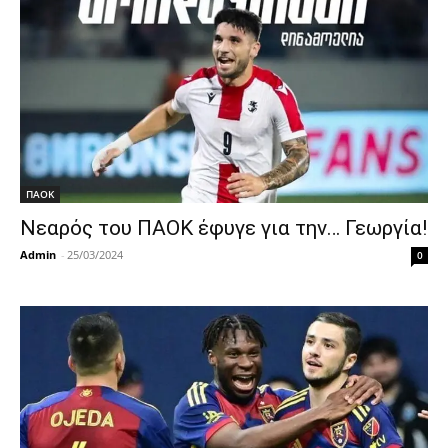
ΠΑΟΚ
Νεαρός του ΠΑΟΚ έφυγε για την… Γεωργία!
Admin
-
25/03/2024
0