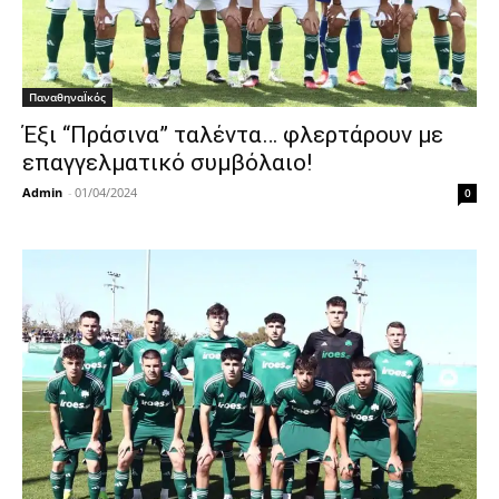
ΠαναθηναΪκός
Έξι “Πράσινα” ταλέντα… φλερτάρουν με
επαγγελματικό συμβόλαιο!
Admin
-
01/04/2024
0