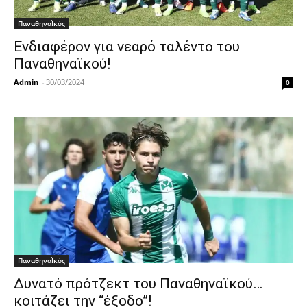
ΠαναθηναΪκός
Ενδιαφέρον για νεαρό ταλέντο του
Παναθηναϊκού!
Admin
-
30/03/2024
0
ΠαναθηναΪκός
Δυνατό πρότζεκτ του Παναθηναϊκού…
κοιτάζει την “έξοδο”!