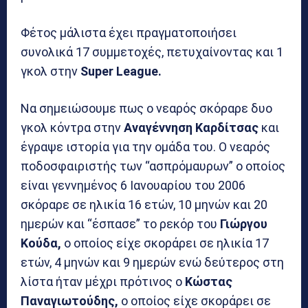
Φέτος μάλιστα έχει πραγματοποιήσει
συνολικά 17 συμμετοχές, πετυχαίνοντας και 1
γκολ στην
Super League.
Να σημειώσουμε πως ο νεαρός σκόραρε δυο
γκολ κόντρα στην
Αναγέννηση Καρδίτσας
και
έγραψε ιστορία για την ομάδα του. Ο νεαρός
ποδοσφαιριστής των “ασπρόμαυρων” ο οποίος
είναι γεννημένος 6 Ιανουαρίου του 2006
σκόραρε σε ηλικία 16 ετών, 10 μηνών και 20
ημερών και “έσπασε” το ρεκόρ του
Γιώργου
Κούδα,
ο οποίος είχε σκοράρει σε ηλικία 17
ετών, 4 μηνών και 9 ημερών ενώ δεύτερος στη
λίστα ήταν μέχρι πρότινος ο
Κώστας
Παναγιωτούδης,
ο οποίος είχε σκοράρει σε