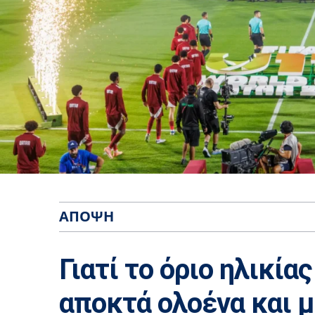
ΆΠΟΨΗ
Γιατί το όριο ηλικί
αποκτά ολοένα και 