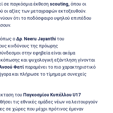
εί σε παγκόσμια έκθεση
scouting,
όπου οι
ύ οι αξίες των μεταγραφών εκτοξευθούν.
νύουν ότι το ποδόσφαιρο υψηλού επιπέδου
σουν.
ί όπως ο
Δρ
.
Neeru Jayanthi
του
ους κινδύνους της πρόωρης
σύνδεσμοι στην εφηβεία είναι ακόμα
α κόπωσης και ψυχολογική εξάντληση γίνονται
Ανσού
Φατί
παραμένει το πιο χαρακτηριστικό
γορα και πλήρωσε το τίμημα με συνεχείς
έκταση του
Παγκοσμίου Κυπέλλου U17
ηθήσει τις εθνικές ομάδες νέων να λειτουργούν
ίες σε χώρες που μέχρι πρότινος έμεναν