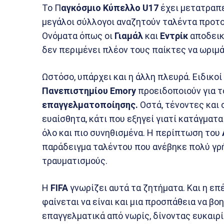
Το Π
αγκόσμιο Κύπελλο U17
έχει μετατραπ
μεγάλοι σύλλογοι αναζητούν ταλέντα προτο
Ονόματα όπως οι
Γιαμάλ
και
Εντρίκ
αποδεικ
δεν περιμένει πλέον τους παίκτες να ωριμά
Ωστόσο, υπάρχει και η άλλη πλευρά. Ειδικο
Πανεπιστημίου
Emory
προειδοποιούν για τ
επαγγελματοποίησης.
Οστά, τένοντες και 
ευαίσθητα, κάτι που εξηγεί γιατί κατάγματ
όλο και πιο συνηθισμένα. Η περίπτωση του
παράδειγμα ταλέντου που ανέβηκε πολύ γρή
τραυματισμούς.
Η
FIFA
γνωρίζει αυτά τα ζητήματα. Και η επ
φαίνεται να είναι και μια προσπάθεια να βο
επαγγελματικά από νωρίς, δίνοντας ευκαιρ