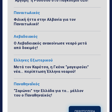
“Αργυρή” η Ρούσσου στο Παγκόσμιο U20!
Παναιτωλικός
Φιλική ήττα στην Αλβανία για τον
Παναιτωλικό!
Λεβαδειακός
Ο Λεβαδειακός ανακοίνωσε νεαρό μετά
από δοκιμές!
Ελληνες Εξωτερικού
Μετά τον Καρέτσα, η Γκένκ “μαγειρεύει”
νέα… περίπτωση Έλληνα νεαρού!
ΠαναθηναΪκός
“Σαρώνει” την Ελλάδα για το… μέλλον
του ο Παναθηναϊκός!
ΠΕΡΙΣΣΟΤΕΡΑ