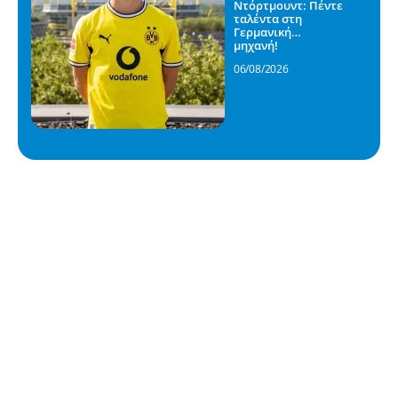
Ντόρτμουντ: Πέντε
ταλέντα στη
Γερμανική…
μηχανή!
06/08/2026