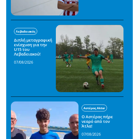
Λεβαδειακός
Διπλή μεταγραφική
ενίσχυση για την
U15 του
Λεβαδειακού!
07/08/2026
Αστέρας Aktor
Ο Αστέρας πήρε
νεαρό από τον
Άτλα!
07/08/2026