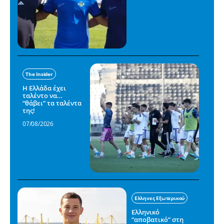
The Insider
Η Ελλάδα έχει
ταλέντο να…
“θάβει” τα ταλέντα
της!
07/08/2026
Ελληνες Εξωτερικού
Ελληνικό
“αποβατικό” στη