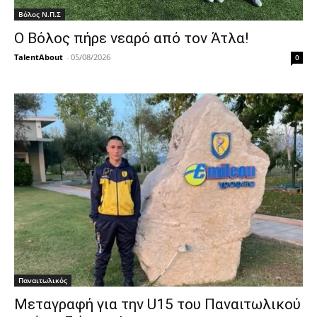
Βόλος Ν.Π.Σ
Ο Βόλος πήρε νεαρό από τον Άτλα!
TalentAbout
-
05/08/2026
0
Παναιτωλικός
Μεταγραφή για την U15 του Παναιτωλικού