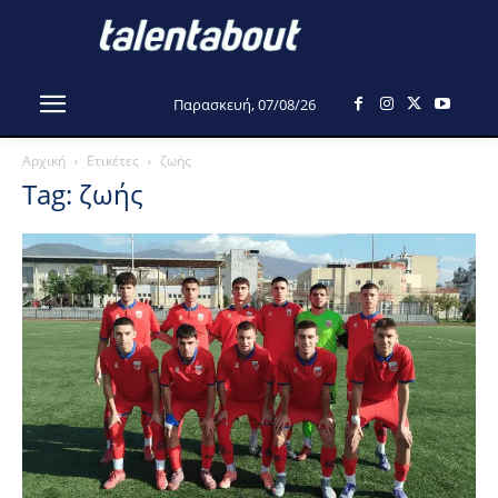
Παρασκευή, 07/08/26
Αρχική
Ετικέτες
ζωής
Tag: ζωής