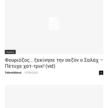
Αγγλία
Φουριόζος… ξεκίνησε την σεζόν ο Σαλάχ –
Πέτυχε χατ-τρικ! (vid)
TalentAbout
-
12/09/2020
0