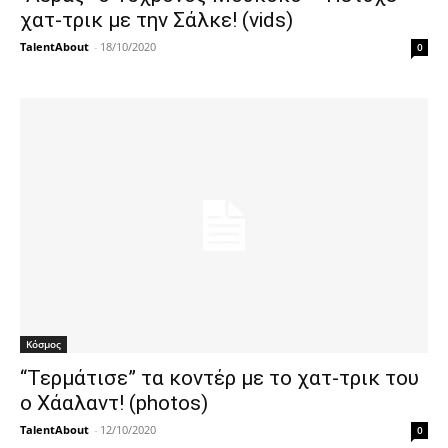
χατ-τρικ με την Σάλκε! (vids)
TalentAbout
-
18/10/2020
0
Κόσμος
“Τερμάτισε” τα κοντέρ με το χατ-τρικ του
ο Χάαλαντ! (photos)
TalentAbout
-
12/10/2020
0