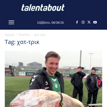
Σάββατο, 08/08/26
Αρχική
Ετικέτες
χατ-τρικ
Tag: χατ-τρικ