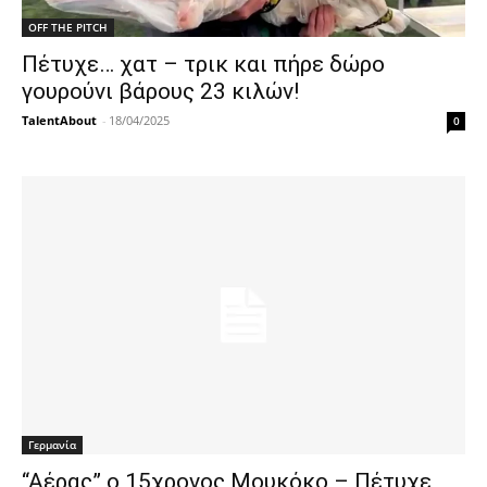
OFF THE PITCH
Πέτυχε… χατ – τρικ και πήρε δώρο
γουρούνι βάρους 23 κιλών!
TalentAbout
-
18/04/2025
0
Γερμανία
“Αέρας” ο 15χρονος Μουκόκο – Πέτυχε