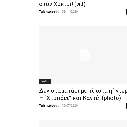
στον Χακίμι! (vid)
TalentAbout
-
06/11/2020
Ιταλία
Δεν σταματάει με τίποτα η Ίντε
– “Χτυπάει” και Καντέ! (photo)
TalentAbout
-
13/07/2020