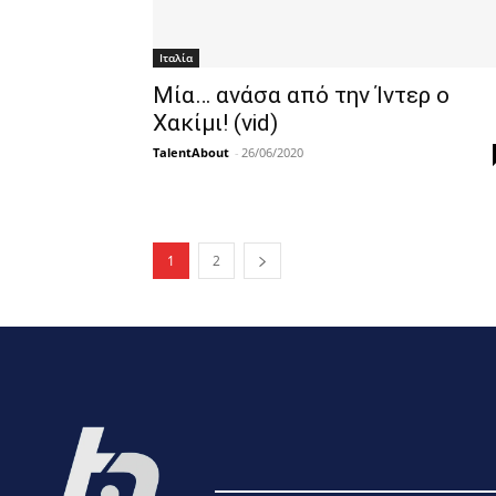
Ιταλία
Μία… ανάσα από την Ίντερ ο
Χακίμι! (vid)
TalentAbout
-
26/06/2020
1
2