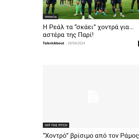
Ισπανία
Η Ρεάλ τα “σκάει” χοντρά για…
αστέρα της Παρί!
TalentAbout
-
29/04/2024
OFF THE PITCH
“Χοντρό” βρίσιμο από τον Ράμος