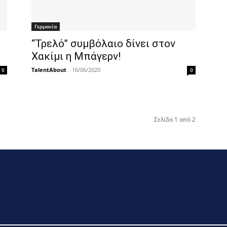
Γερμανία
“Τρελό” συμβόλαιο δίνει στον
Χακίμι η Μπάγερν!
TalentAbout
-
16/06/2020
0
0
Σελίδα 1 από 2