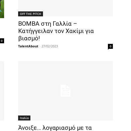
OFF THE PITCH
ΒΟΜΒΑ στη Γαλλία –
Κατήγγειλαν τον Χακίμι για
βιασμό!
0
TalentAbout
-
27/02/2023
0
Ιταλία
Άνοιξε… λογαριασμό με τα