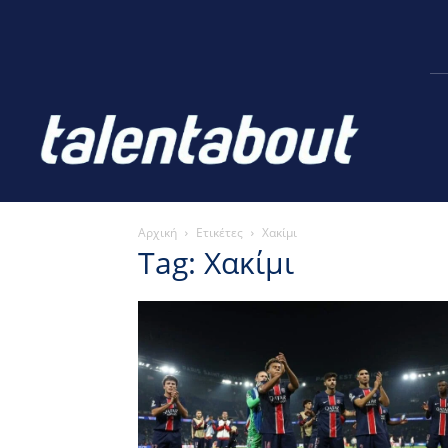
Αρχική
Ετικέτες
Χακίμι
Tag: Χακίμι