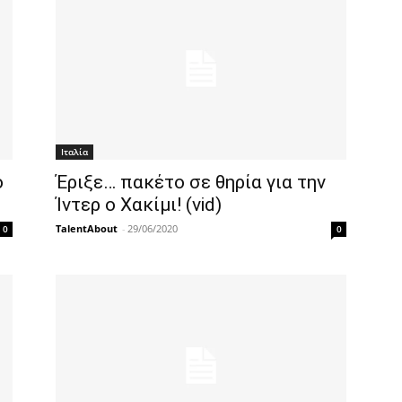
Ιταλία
ο
Έριξε… πακέτο σε θηρία για την
Ίντερ ο Χακίμι! (vid)
TalentAbout
-
29/06/2020
0
0