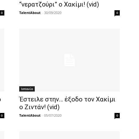
“νερατζούρι” ο Χακίμι! (vid)
TalentAbout
-
30/09/2020
0
0
Ισπανία
ρ
Έστειλε στην… έξοδο τον Χακίμι
ο Ζιντάν! (vid)
TalentAbout
-
05/07/2020
0
0