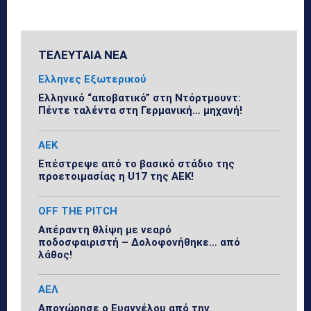
ΤΕΛΕΥΤΑΙΑ ΝΕΑ
Ελληνες Εξωτερικού
Ελληνικό “αποβατικό” στη Ντόρτμουντ:
Πέντε ταλέντα στη Γερμανική… μηχανή!
ΑΕΚ
Επέστρεψε από το βασικό στάδιο της
προετοιμασίας η U17 της ΑΕΚ!
OFF THE PITCH
Απέραντη θλίψη με νεαρό
ποδοσφαιριστή – Δολοφονήθηκε… από
λάθος!
ΑΕΛ
Αποχώρησε ο Ευαγγέλου από την