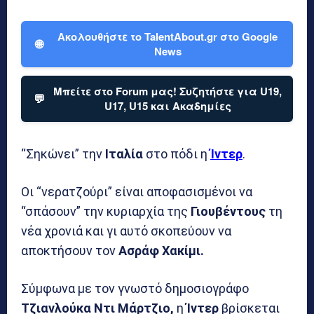
Ακολουθήστε το TalentAbout.gr στο Google
🌐
News
Μπείτε στο Forum μας! Συζητήστε για U19,
💬
U17, U15 και Ακαδημίες
“Σηκώνει” την
Ιταλία
στο πόδι η
Ίντερ
.
Οι “νερατζούρι” είναι αποφασισμένοι να
“σπάσουν” την κυριαρχία της
Γιουβέντους
τη
νέα χρονιά και γι αυτό σκοπεύουν να
αποκτήσουν τον
Ασράφ Χακίμι.
Σύμφωνα με τον γνωστό δημοσιογράφο
Τζιανλούκα Ντι Μάρτζιο,
η
Ίντερ
βρίσκεται