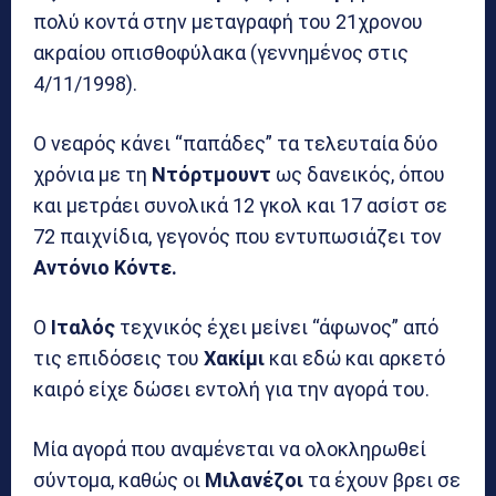
πολύ κοντά στην μεταγραφή του 21χρονου
ακραίου οπισθοφύλακα (γεννημένος στις
4/11/1998).
Ο νεαρός κάνει “παπάδες” τα τελευταία δύο
χρόνια με τη
Ντόρτμουντ
ως δανεικός, όπου
και μετράει συνολικά 12 γκολ και 17 ασίστ σε
72 παιχνίδια, γεγονός που εντυπωσιάζει τον
Αντόνιο Κόντε.
Ο
Ιταλός
τεχνικός έχει μείνει “άφωνος” από
τις επιδόσεις του
Χακίμι
και εδώ και αρκετό
καιρό είχε δώσει εντολή για την αγορά του.
Μία αγορά που αναμένεται να ολοκληρωθεί
σύντομα, καθώς οι
Μιλανέζοι
τα έχουν βρει σε