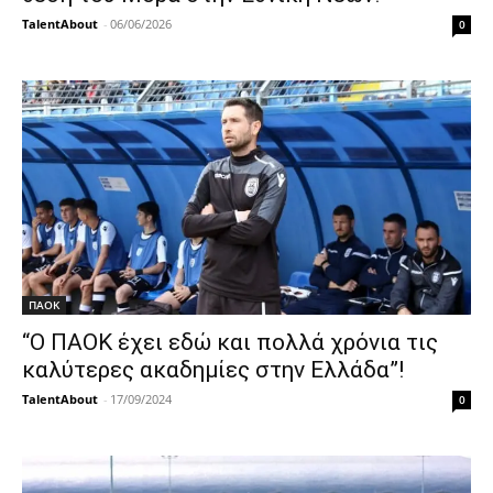
TalentAbout
-
06/06/2026
0
ΠΑΟΚ
“Ο ΠΑΟΚ έχει εδώ και πολλά χρόνια τις
καλύτερες ακαδημίες στην Ελλάδα”!
TalentAbout
-
17/09/2024
0