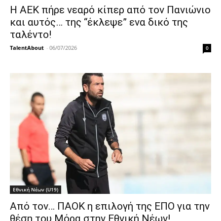
Η ΑΕΚ πήρε νεαρό κίπερ από τον Πανιώνιο
και αυτός… της “έκλεψε” ενα δικό της
ταλέντο!
TalentAbout
-
06/07/2026
0
Εθνική Νέων (U19)
Από τον… ΠΑΟΚ η επιλογή της ΕΠΟ για την
θέση του Μόρα στην Εθνική Νέων!