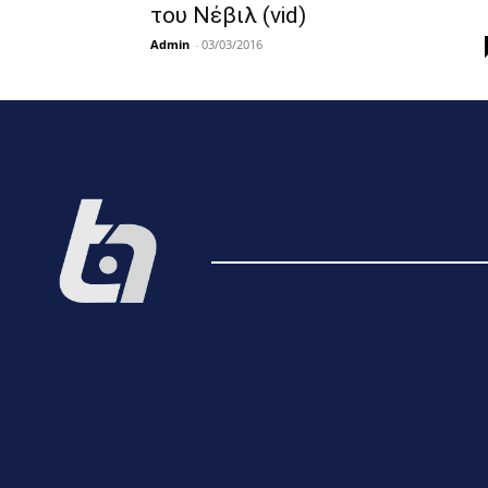
του Νέβιλ (vid)
Admin
-
03/03/2016