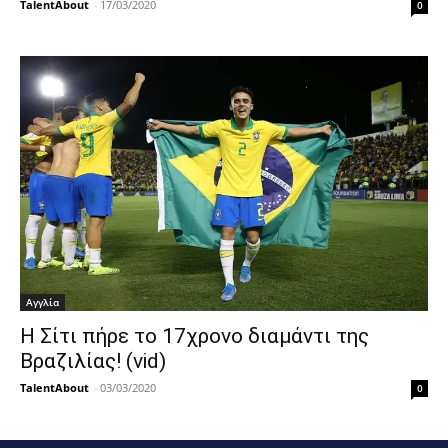
TalentAbout
-
17/03/2020
0
Αγγλία
H Σίτι πήρε το 17χρονο διαμάντι της
Βραζιλίας! (vid)
TalentAbout
-
03/03/2020
0