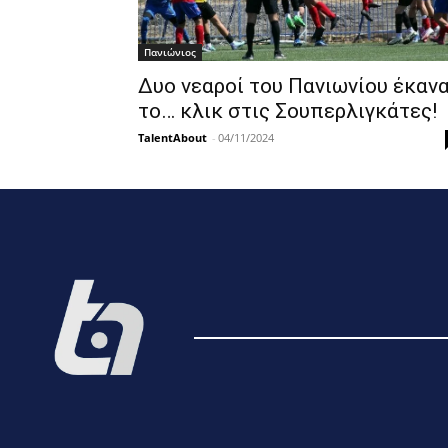
Πανιώνιος
Δυο νεαροί του Πανιωνίου έκαν
το… κλικ στις Σουπερλιγκάτες!
TalentAbout
-
04/11/2024