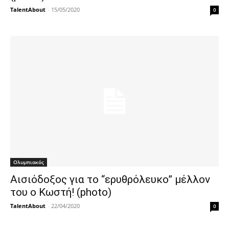
TalentAbout
-
15/05/2020
0
Ολυμπιακός
Αισιόδοξος για το “ερυθρόλευκο” μέλλον
του ο Κωστή! (photo)
TalentAbout
-
22/04/2020
0