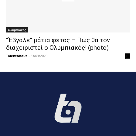
Ολυμπιακός
“Έβγαλε” μάτια φέτος – Πως θα τον
διαχειριστεί ο Ολυμπιακός! (photo)
TalentAbout
-
23/03/2020
0