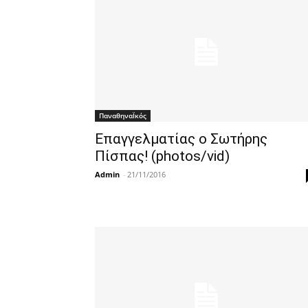
ΠαναθηναΪκός
Επαγγελματίας ο Σωτήρης
Πίσπας! (photos/vid)
Admin
-
21/11/2016