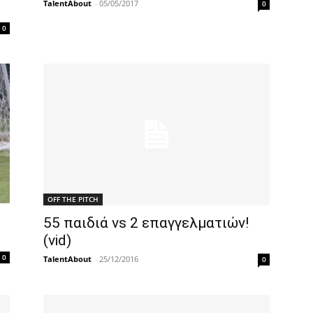
TalentAbout
-
05/05/2017
0
0
OFF THE PITCH
55 παιδιά vs 2 επαγγελματιών!
(vid)
0
TalentAbout
-
25/12/2016
0