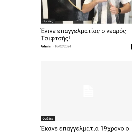
Ομάδες
Έγινε επαγγελματίας ο νεαρός
Τσιφτσής!
Admin
-
16/02/2024
Ομάδες
Έκανε επαγγελματία 19χρονο ο