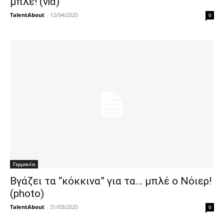
μπλέ! (vid)
TalentAbout
-
12/04/2020
0
Γερμανία
Βγάζει τα “κόκκινα” για τα… μπλέ ο Νόιερ!
(photo)
TalentAbout
-
31/03/2020
0