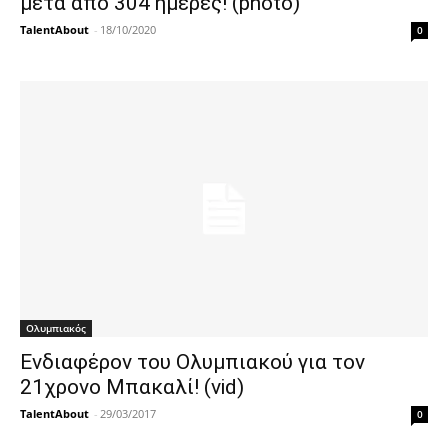
μετά από 304 ημέρες! (photo)
TalentAbout
-
18/10/2020
0
Ολυμπιακός
Ενδιαφέρον του Ολυμπιακού για τον
21χρονο Μπακαλί! (vid)
TalentAbout
-
29/03/2017
0