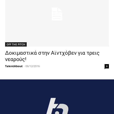
OFF THE PITCH
Δοκιμαστικά στην Αϊντχόβεν για τρεις
νεαρούς!
TalentAbout
-
06/12/2016
0