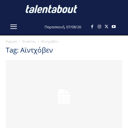
Παρασκευή, 07/08/26
Αρχική
Ετικέτες
Αϊντχόβεν
Tag: Αϊντχόβεν