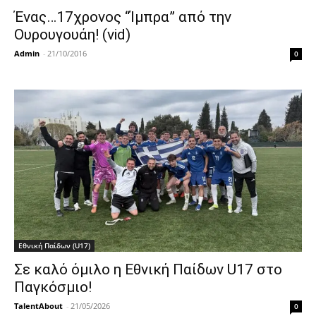
Ένας…17χρονος “Ίμπρα” από την
Ουρουγουάη! (vid)
Admin
-
21/10/2016
0
Εθνική Παίδων (U17)
Σε καλό όμιλο η Εθνική Παίδων U17 στο
Παγκόσμιο!
TalentAbout
-
21/05/2026
0