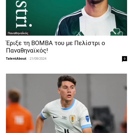
ΠαναθηναΪκός
Έριξε τη ΒΟΜΒΑ του με Πελίστρι ο
Παναθηναϊκός!
TalentAbout
-
21/08/2024
0