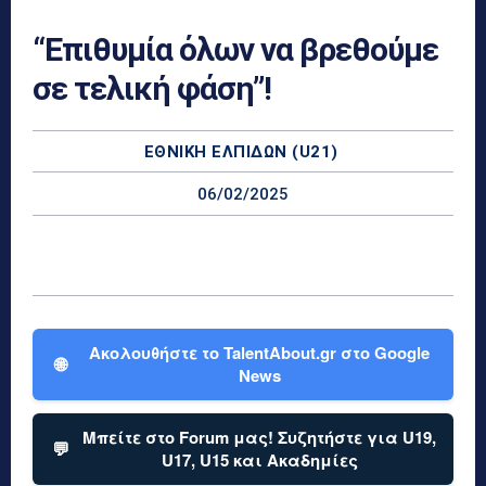
“Επιθυμία όλων να βρεθούμε
σε τελική φάση”!
ΕΘΝΙΚΉ ΕΛΠΊΔΩΝ (U21)
06/02/2025
Ακολουθήστε το TalentAbout.gr στο Google
🌐
News
Μπείτε στο Forum μας! Συζητήστε για U19,
💬
U17, U15 και Ακαδημίες