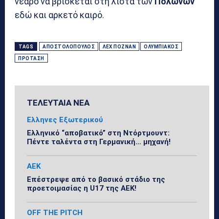
νεαρό να βρίσκεται στη λίστα των
Πολωνών
εδώ και αρκετό καιρό.
TAGS
ΑΠΟΣΤΟΛΌΠΟΥΛΟΣ
ΛΕΧ ΠΌΖΝΑΝ
ΟΛΥΜΠΙΑΚΌΣ
ΠΡΌΤΑΣΗ
ΤΕΛΕΥΤΑΙΑ ΝΕΑ
Ελληνες Εξωτερικού
Ελληνικό “αποβατικό” στη Ντόρτμουντ:
Πέντε ταλέντα στη Γερμανική… μηχανή!
ΑΕΚ
Επέστρεψε από το βασικό στάδιο της
προετοιμασίας η U17 της ΑΕΚ!
OFF THE PITCH