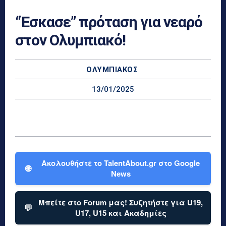
“Έσκασε” πρόταση για νεαρό
στον Ολυμπιακό!
ΟΛΥΜΠΙΑΚΌΣ
13/01/2025
Ακολουθήστε το TalentAbout.gr στο Google
🌐
News
Μπείτε στο Forum μας! Συζητήστε για U19,
💬
U17, U15 και Ακαδημίες