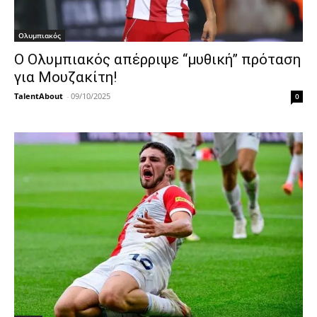
Ολυμπιακός
Ο Ολυμπιακός απέρριψε “μυθική” πρόταση
για Μουζακίτη!
TalentAbout
-
09/10/2025
0