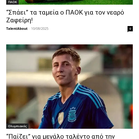
ΠΑΟΚ
“Σπάει” τα ταμεία ο ΠΑΟΚ για τον νεαρό
Ζαφείρη!
TalentAbout
-
10/08/2025
0
Ολυμπιακός
“Παίζει” για μεγάλο ταλέντο από την