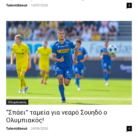
TalentAbout
-
14/07/2026
0
Ολυμπιακός
“Σπάει” ταμεία για νεαρό Σουηδό ο
Ολυμπιακός!
TalentAbout
-
24/06/2026
0