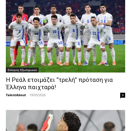
Ελληνες Εξωτερικού
Η Ρεάλ ετοιμάζει “τρελή” πρόταση για
Έλληνα παιχταρά!
TalentAbout
-
19/03/2026
0