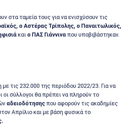
υν στα ταμεία τους για να ενισχύσουν τις
ραϊκός, ο Αστέρας Τρίπολης, ο Παναιτωλικός,
Κηφισιά
και
ο ΠΑΣ Γιάννινα
που υποβιβάστηκαν.
με τις 232.000 της περιόδου 2022/23. Για να
ι οι σύλλογοι θα πρέπει να πληρούν το
μών
αδειοδότησης
που αφορούν τις ακαδημίες
τον Απρίλιο και με βάση φυσικά το
ς.