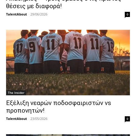
θέσεις με διαφορά!
TalentAbout
-
29/06/2026
0
The Insider
Εξέλιξη νεαρών ποδοσφαιριστών vs
προπονητών!
TalentAbout
-
23/05/2026
0