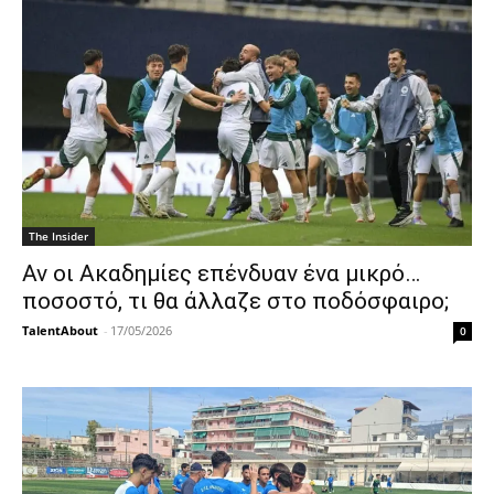
The Insider
Αν οι Ακαδημίες επένδυαν ένα μικρό…
ποσοστό, τι θα άλλαζε στο ποδόσφαιρο;
TalentAbout
-
17/05/2026
0