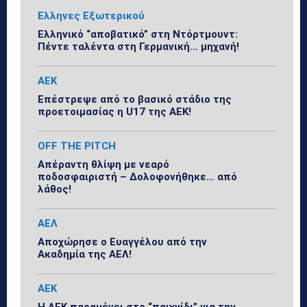
Ελληνες Εξωτερικού
Ελληνικό “αποβατικό” στη Ντόρτμουντ:
Πέντε ταλέντα στη Γερμανική… μηχανή!
ΑΕΚ
Επέστρεψε από το βασικό στάδιο της
προετοιμασίας η U17 της ΑΕΚ!
OFF THE PITCH
Απέραντη θλίψη με νεαρό
ποδοσφαιριστή – Δολοφονήθηκε… από
λάθος!
ΑΕΛ
Αποχώρησε ο Ευαγγέλου από την
Ακαδημία της ΑΕΛ!
ΑΕΚ
Η ΑΕΚ παραμένει στο “παιχνίδι” για την