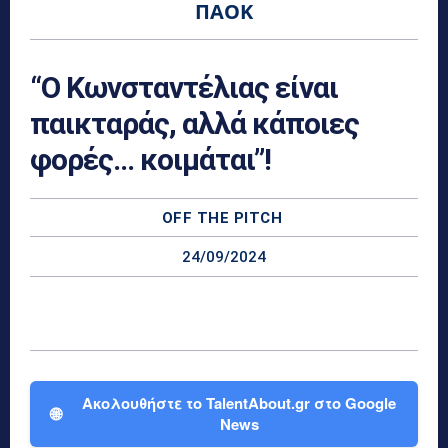
ΠΑΟΚ
“Ο Κωνσταντέλιας είναι
παικταράς, αλλά κάποιες
φορές… κοιμάται”!
OFF THE PITCH
24/09/2024
Ακολουθήστε το TalentAbout.gr στο Google
🌐
News