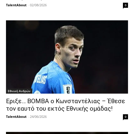
TalentAbout
-
02/08/2026
0
Εθνική Ανδρών
Εριξε… ΒΟΜΒΑ ο Κωνσταντέλιας – Έθεσε
τον εαυτό του εκτός Εθνικής ομάδας!
TalentAbout
-
24/06/2026
0