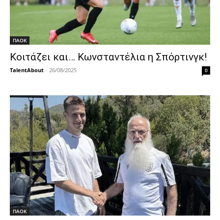
ΠΑΟΚ
Κοιτάζει και… Κωνσταντέλια η Σπόρτινγκ!
TalentAbout
-
26/08/2025
0
ΠΑΟΚ