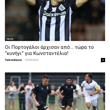
ΠΑΟΚ
Οι Πορτογάλοι άρχισαν από… τώρα το
“κυνήγι” για Κωνσταντέλια!
TalentAbout
-
15/09/2025
0