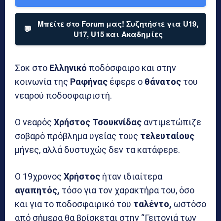
Μπείτε στο Forum μας! Συζητήστε για U19,
💬
U17, U15 και Ακαδημίες
Σοκ στο
Ελληνικό
ποδόσφαιρο και στην
κοινωνία της
Ραφήνας
έφερε ο
θάνατος
του
νεαρού ποδοσφαιριστή.
Ο νεαρός
Χρήστος Τσουκνίδας
αντιμετώπιζε
σοβαρό πρόβλημα υγείας τους
τελευταίους
μήνες, αλλά δυστυχώς δεν τα κατάφερε.
Ο 19χρονος
Χρήστος
ήταν ιδιαίτερα
αγαπητός,
τόσο για τον χαρακτήρα του, όσο
και για το ποδοσφαιρικό του
ταλέντο,
ωστόσο
από σήμερα θα βρίσκεται στην “Γειτονιά των