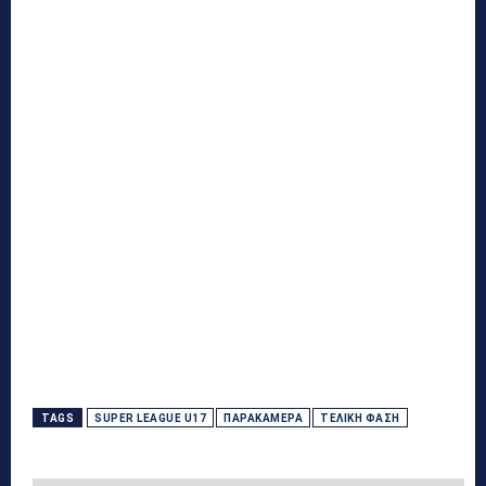
TAGS
SUPER LEAGUE U17
ΠΑΡΑΚΆΜΕΡΑ
ΤΕΛΙΚΉ ΦΆΣΗ