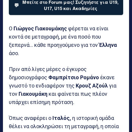
Μπείτε στο Forum μας! Συζητήστε για U19,
💬
U17, U15 και Ακαδημίες
Ο
Γιώργος Γιακουμάκης
φέρεται να είναι
κοντά σε μεταγραφή, με ένα ποσό που
ξεπερνά… κάθε προηγούμενο για τον
Έλληνα
άσο.
Πριν από λίγες μέρες ο έγκυρος
δημοσιογράφος
Φαμπρίτσιο Ρομάνο
έκανε
γνωστό το ενδιαφέρον της
Κρουζ Αζούλ
για
τον
Γιακουμάκη
και φαίνεται πως πλέον
υπάρχει επίσημη πρόταση.
Όπως αναφέρει ο
Ιταλός,
η ιστορική ομάδα
θέλει να ολοκληρώσει τη μεταγραφή, η οποία