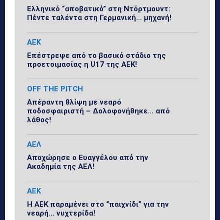
Ελληνικό “αποβατικό” στη Ντόρτμουντ:
Πέντε ταλέντα στη Γερμανική… μηχανή!
ΑΕΚ
Επέστρεψε από το βασικό στάδιο της
προετοιμασίας η U17 της ΑΕΚ!
OFF THE PITCH
Απέραντη θλίψη με νεαρό
ποδοσφαιριστή – Δολοφονήθηκε… από
λάθος!
ΑΕΛ
Αποχώρησε ο Ευαγγέλου από την
Ακαδημία της ΑΕΛ!
ΑΕΚ
Η ΑΕΚ παραμένει στο “παιχνίδι” για την
νεαρή… νυχτερίδα!