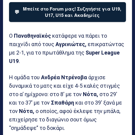
Μπείτε στο Forum μας! Συζητήστε για U19,
💬
U17, U15 και Ακαδημίες
Ο
Παναθηναϊκός
κατάφερε να πάρει το
παιχνίδι από τους
Αγρινιώτες,
επικρατώντας
με 2-1, για το πρωτάθλημα της
Super League
U19
.
Η ομάδα του
Ανδρέα Ντρένοβα
άρχισε
δυναμικά το ματς και είχε 4-5 καλές στιγμές
στο α’ ημίχρονο: στο 8′ με τον
Νότα,
στο 29′
και το 37′ με τον
Σπαθάρη
και στο 39′ ξανά με
τον
Νότα,
ο οποίος, αφού έκλεψε την μπάλα,
επιχείρησε το διαγώνιο σουτ όμως
“σημάδεψε” το δοκάρι.