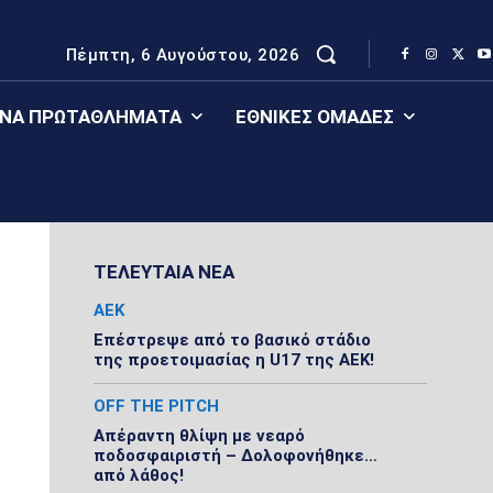
Πέμπτη, 6 Αυγούστου, 2026
ΈΝΑ ΠΡΩΤΑΘΛΉΜΑΤΑ
ΕΘΝΙΚΈΣ ΟΜΆΔΕΣ
ΤΕΛΕΥΤΑΙΑ ΝΕΑ
ΑΕΚ
Επέστρεψε από το βασικό στάδιο
της προετοιμασίας η U17 της ΑΕΚ!
OFF THE PITCH
Απέραντη θλίψη με νεαρό
ποδοσφαιριστή – Δολοφονήθηκε…
από λάθος!