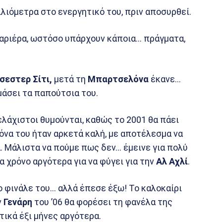
λιόμετρα στο ενεργητικό του, πριν αποσυρθεί.
καριέρα, ωστόσο υπάρχουν κάποια… πράγματα,
σεστερ
Σίτι,
μετά τη
Μπαρτσελόνα
έκανε…
μάσει τα παπούτσια του.
ελάχιστοι θυμούνται, καθώς το 2001 θα πάει
όνα του ήταν αρκετά καλή, με αποτέλεσμα να
. Μάλιστα να πούμε πως δεν… έμεινε για πολύ
α χρόνο αργότερα για να φύγει για την
Αλ Αχλί
.
ο φινάλε του… αλλά έπεσε έξω! Το καλοκαίρι
ν
Γενάρη
του ’06 θα φορέσει τη φανέλα της
τικά έξι μήνες αργότερα.