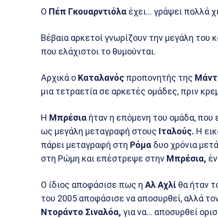
Ο
Πέπ Γκουαρντιόλα
έχει… γράψει πολλά χι
Βέβαια αρκετοί γνωρίζουν την μεγάλη του 
που ελάχιστοι το θυμούνται.
Αρχικά ο
Καταλανός
προπονητής της
Μάντ
μια τετραετία σε αρκετές ομάδες, πριν κρε
Η
Μπρέσια
ήταν η επόμενη του ομάδα, που 
ως μεγάλη μεταγραφή στους
Ιταλούς.
Η εικ
πάρει μεταγραφή στη
Ρόμα
δυο χρόνια μετά
στη Ρώμη και επέστρεψε στην
Μπρέσια,
έν
Ο ίδιος αποφάσισε πως η
Αλ Αχλί
θα ήταν τ
του 2005 αποφάσισε να αποσυρθεί, αλλά το
Ντοράντο Σιναλόα,
για να… αποσυρθεί ορισ