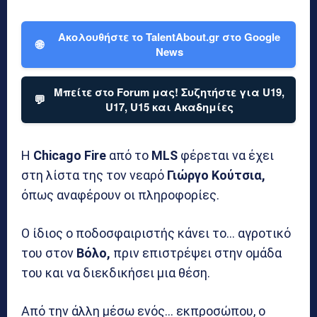
Ακολουθήστε το TalentAbout.gr στο Google
🌐
News
Μπείτε στο Forum μας! Συζητήστε για U19,
💬
U17, U15 και Ακαδημίες
Η
Chicago Fire
από το
MLS
φέρεται να έχει
στη λίστα της τον νεαρό
Γιώργο Κούτσια,
όπως αναφέρουν οι πληροφορίες.
Ο ίδιος ο ποδοσφαιριστής κάνει το… αγροτικό
του στον
Βόλο,
πριν επιστρέψει στην ομάδα
του και να διεκδικήσει μια θέση.
Από την άλλη μέσω ενός… εκπροσώπου, ο