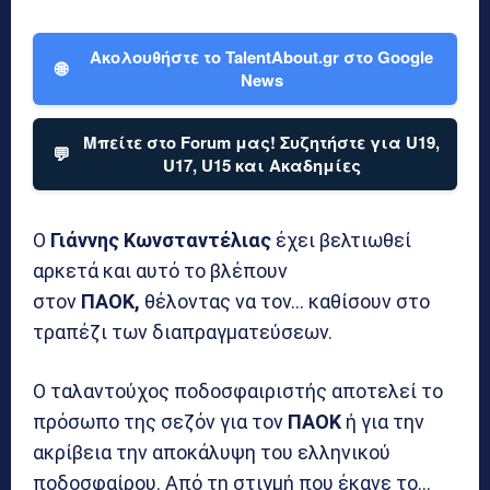
Ακολουθήστε το TalentAbout.gr στο Google
🌐
News
Μπείτε στο Forum μας! Συζητήστε για U19,
💬
U17, U15 και Ακαδημίες
Ο
Γιάννης Κωνσταντέλιας
έχει βελτιωθεί
αρκετά και αυτό το βλέπουν
στον
ΠΑΟΚ,
θέλοντας να τον… καθίσουν στο
τραπέζι των διαπραγματεύσεων.
Ο ταλαντούχος ποδοσφαιριστής αποτελεί το
πρόσωπο της σεζόν για τον
ΠΑΟΚ
ή για την
ακρίβεια την αποκάλυψη του ελληνικού
ποδοσφαίρου. Από τη στιγμή που έκανε το…