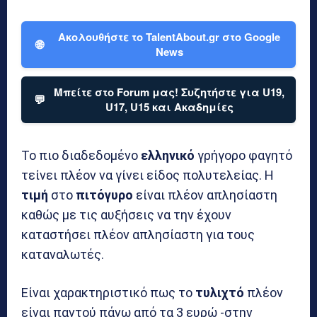
Ακολουθήστε το TalentAbout.gr στο Google
🌐
News
Μπείτε στο Forum μας! Συζητήστε για U19,
💬
U17, U15 και Ακαδημίες
Το πιο διαδεδομένο
ελληνικό
γρήγορο φαγητό
τείνει πλέον να γίνει είδος πολυτελείας. Η
τιμή
στο
πιτόγυρο
είναι πλέον απλησίαστη
καθώς με τις αυξήσεις να την έχουν
καταστήσει πλέον απλησίαστη για τους
καταναλωτές.
Είναι χαρακτηριστικό πως το
τυλιχτό
πλέον
είναι παντού πάνω από τα 3 ευρώ -στην