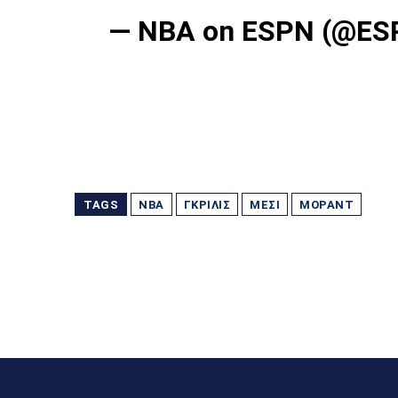
— NBA on ESPN (@E
TAGS
NBA
ΓΚΡΊΛΙΣ
ΜΈΣΙ
ΜΟΡΆΝΤ