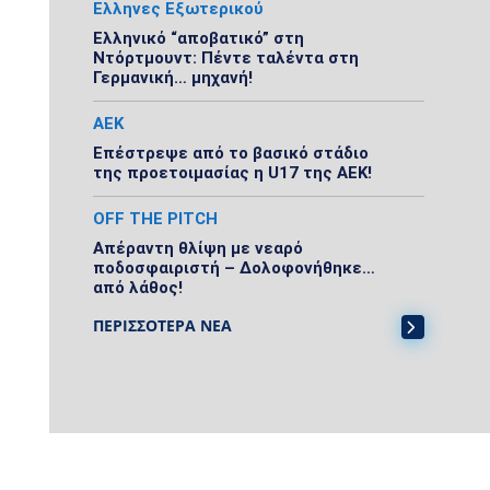
Ελληνες Εξωτερικού
Ελληνικό “αποβατικό” στη
Ντόρτμουντ: Πέντε ταλέντα στη
Γερμανική… μηχανή!
ΑΕΚ
Επέστρεψε από το βασικό στάδιο
της προετοιμασίας η U17 της ΑΕΚ!
OFF THE PITCH
Απέραντη θλίψη με νεαρό
ποδοσφαιριστή – Δολοφονήθηκε…
από λάθος!
ΠΕΡΙΣΣΟΤΕΡΑ ΝΕΑ