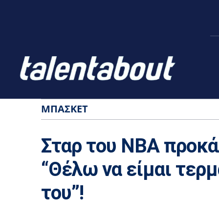
ΜΠΆΣΚΕΤ
Σταρ του NBA προκά
“Θέλω να είμαι τερ
του”!