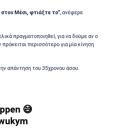
 στον Μέσι, φτιάξτε το”
, ανέφερε
λικά πραγματοποιηθεί, για να δούμε αν ο
ν πρόκειται περισσότερο για μία κίνηση
 την απάντηση του 35χρονου άσου.
appen 😅
Swukym