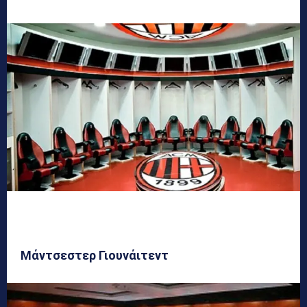
Μάντσεστερ Γιουνάιτεντ