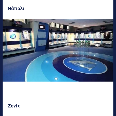
Νάπολι
Ζενίτ