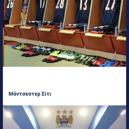
Μάντσεστερ Σίτι