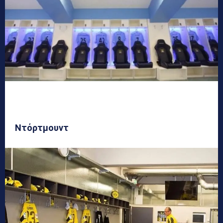
Ντόρτμουντ