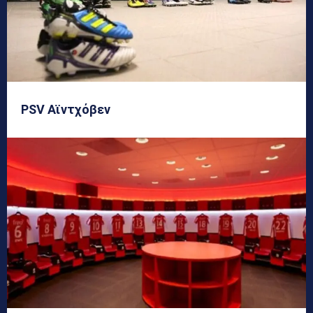
PSV Αϊντχόβεν