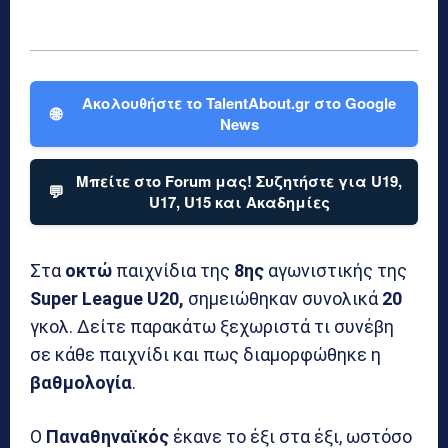
Ακολουθήστε το TalentAbout.gr στο Google
🌐
News
Μπείτε στο Forum μας! Συζητήστε για U19,
💬
U17, U15 και Ακαδημίες
Στα
οκτώ
παιχνίδια της
8ης
αγωνιστικής της
Super League U20,
σημειώθηκαν συνολικά
20
γκολ. Δείτε παρακάτω ξεχωριστά τι συνέβη
σε κάθε παιχνίδι και πως διαμορφώθηκε η
βαθμολογία
.
Ο
Παναθηναϊκός
έκανε το έξι στα έξι, ωστόσο