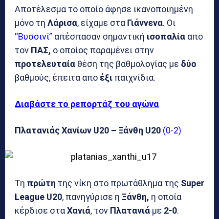
Αποτέλεσμα το οποίο άφησε ικανοποιημένη
μόνο τη
Λάρισα
, είχαμε στα
Γιάννενα
. Οι
“Βυσσινί”
απέσπασαν σημαντική
ισοπαλία
απο
τον
ΠΑΣ,
ο οποίος παραμένει στην
προτελευταία
θέση της βαθμολογίας με
δύο
βαθμούς, έπειτα απο
έξι
παιχνίδια.
Διαβάστε το ρεπορτάζ του αγώνα
Πλατανιάς Χανίων U20 – Ξάνθη U20
(0-2)
Τη
πρώτη
της νίκη στο πρωτάθλημα της
Super
League U20
, πανηγύρισε η
Ξάνθη,
η οποία
κέρδισε στα
Χανιά
, τον
Πλατανιά
με
2-0
.