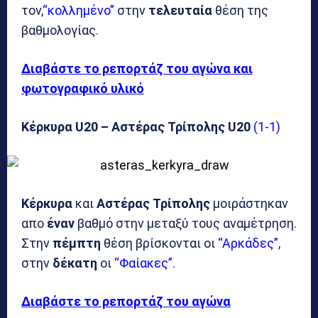
τον,
“κολλημένο”
στην
τελευταία
θέση της
βαθμολογίας.
Διαβάστε το ρεπορτάζ του αγώνα και
φωτογραφικό υλικό
Κέρκυρα U20 – Αστέρας Τρίπολης U20
(1-1)
Κέρκυρα
και
Αστέρας Τρίπολης
μοιράστηκαν
απο
έναν
βαθμό στην μεταξύ τους αναμέτρηση.
Στην
πέμπτη
θέση βρίσκονται οι
“Αρκάδες”
,
στην
δέκατη
οι
“Φαίακες”.
Διαβάστε το ρεπορτάζ του αγώνα