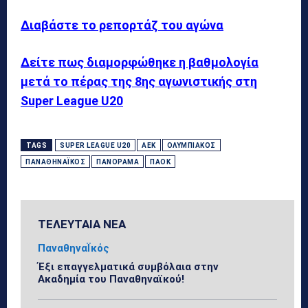
Διαβάστε το ρεπορτάζ του αγώνα
Δείτε πως διαμορφώθηκε η βαθμολογία
μετά το πέρας της 8ης αγωνιστικής στη
Super League U20
TAGS
SUPER LEAGUE U20
ΑΕΚ
ΟΛΥΜΠΙΑΚΌΣ
ΠΑΝΑΘΗΝΑΪΚΌΣ
ΠΑΝΌΡΑΜΑ
ΠΑΟΚ
ΤΕΛΕΥΤΑΙΑ ΝΕΑ
ΠαναθηναΪκός
Έξι επαγγελματικά συμβόλαια στην
Ακαδημία του Παναθηναϊκού!