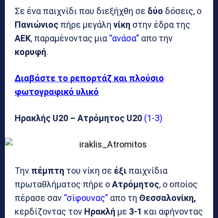
Σε ένα παιχνίδι που διεξήχθη σε
δύο
δόσεις, ο
Πανιώνιος
πήρε μεγάλη
νίκη
στην έδρα της
ΑΕΚ
, παραμένοντας μια
“ανάσα”
απο την
κορυφή
.
Διαβάστε το ρεπορτάζ και πλούσιο
φωτογραφικό υλικό
Ηρακλής U20 – Ατρόμητος U20
(1-3)
Την
πέμπτη
του νίκη σε
έξι
παιχνίδια
πρωταθλήματος πήρε ο
Ατρόμητος
, ο οποίος
πέρασε σαν
“σίφουνας”
απο τη
Θεσσαλονίκη,
κερδίζοντας τον
Ηρακλή
με
3-1
και αφήνοντας