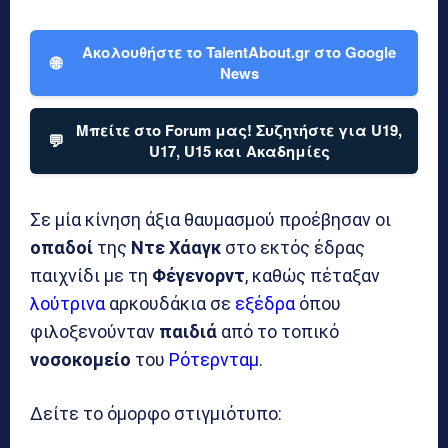
Ακολουθήστε το TalentAbout.gr στο Google
🌐
News
Μπείτε στο Forum μας! Συζητήστε για U19,
💬
U17, U15 και Ακαδημίες
Σε μία κίνηση άξια θαυμασμού προέβησαν οι
οπαδοί
της
Ντε Χάαγκ
στο εκτός έδρας
παιχνίδι με τη
Φέγενορντ
, καθώς πέταξαν
λούτρινα
αρκουδάκια σε
εξέδρα
όπου
φιλοξενούνταν
παιδιά
από το τοπικό
νοσοκομείο
του
Ρότερνταμ
.
Δείτε το όμορφο στιγμιότυπο: