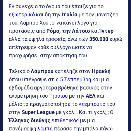
Εν συνεχεία το όνομα του έπαιξε για το
εξωτερικό
και δη την
Ιταλία
με τον μάνατζερ
του, Λάμπρο Χούτο, να κάνει λόγο για
προτάσεις από
Ρόμα, την Λάτσιο
και
Ίντερ
αλλά τα υψηλά τροφεία, άνω των
350.000
ευρώ
απέτρεψαν κάθε σύλλογο ώστε να
προχωρήσει στην απόκτηση του.
Τελικά ο
Λάμπρου
κατέληξε στον
Ηρακλή
όπου υπέγραψε στις
5 Σεπτέμβρη
και μια
εβδομάδα αργότερα βρέθηκε βασικός στην
αναμέτρηση του
Γηραιού
με την
ΑΕΛ
και
μάλιστα πραγματοποίησε το
ντεμπούτο
του
στην
Super League
με γκολ… Και τι γκολ;;; Ο
Έλληνας
διεθνής
επιθετικός
με μια
πανέμορφη
λόμπα
πέρασε την μπάλα πάνω