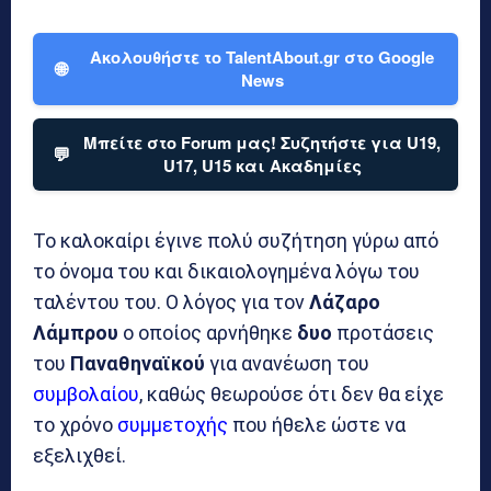
Ακολουθήστε το TalentAbout.gr στο Google
🌐
News
Μπείτε στο Forum μας! Συζητήστε για U19,
💬
U17, U15 και Ακαδημίες
Το καλοκαίρι έγινε πολύ συζήτηση γύρω από
το όνομα του και δικαιολογημένα λόγω του
ταλέντου του. Ο λόγος για τον
Λάζαρο
Λάμπρου
ο οποίος αρνήθηκε
δυο
προτάσεις
του
Παναθηναϊκού
για ανανέωση του
συμβολαίου
, καθώς θεωρούσε ότι δεν θα είχε
το χρόνο
συμμετοχής
που ήθελε ώστε να
εξελιχθεί.