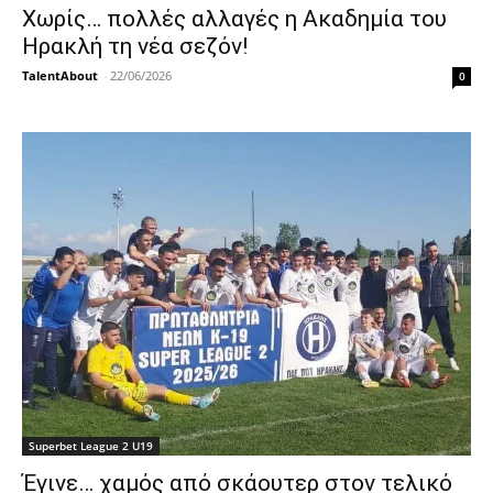
Χωρίς… πολλές αλλαγές η Ακαδημία του
Ηρακλή τη νέα σεζόν!
TalentAbout
-
22/06/2026
0
Superbet League 2 U19
Έγινε… χαμός από σκάουτερ στον τελικό