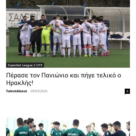
Superbet League 2 U19
Πέρασε τον Πανιώνιο και πήγε τελικό ο
Ηρακλής!
TalentAbout
-
29/03/2026
0