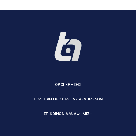
ΟΡΟΙ ΧΡΗΣΗΣ
ΠΟΛΙΤΙΚΗ ΠΡΟΣΤΑΣΙΑΣ ΔΕΔΟΜΕΝΩΝ
ΕΠΙΚΟΙΝΩΝΙΑ/ΔΙΑΦΗΜΙΣΗ