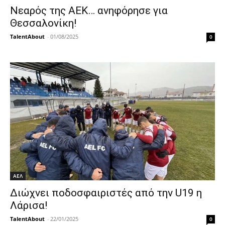
Νεαρός της ΑΕΚ… ανηφόρησε για
Θεσσαλονίκη!
TalentAbout
-
01/08/2025
0
ΑΕΛ
Διώχνει ποδοσφαιριστές από την U19 η
Λάρισα!
TalentAbout
-
22/01/2025
0