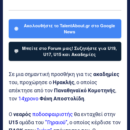
Ακολουθήστε το TalentAbout.gr στο Google
🌐
News
Μπείτε στο Forum μας! Συζητήστε για U19,
💬
U17, U15 και Ακαδημίες
Σε μια σημαντική προσθήκη για τις
ακαδημίες
του, προχώρησε ο
Ηρακλής
, ο οποίος
απέκτησε από τον
Παναθηναϊκό
Κομοτηνής
,
τον
14χρονο
Φάνη Αποστολίδη
.
Ο
νεαρός
ποδοσφαιριστής
θα ενταχθεί στην
U15
ομάδα του
“Γηραιού”
, ο οποίος κέρδισε τον