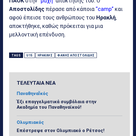
ΠΑΟΚ
στην
“μάχη”
απόκτησης του. Ο
Αποστολίδης
πέρασε από κάποια
“camp”
και
αφού έπεισε τους ανθρώπους του
Ηρακλή
,
αποκτήθηκε, καθώς πρόκειται για μια
μελλοντική επένδυση.
TAGS
U15
ΗΡΑΚΛΉΣ
ΦΆΝΗΣ ΑΠΟΣΤΟΛΊΔΗΣ
ΤΕΛΕΥΤΑΙΑ ΝΕΑ
ΠαναθηναΪκός
Έξι επαγγελματικά συμβόλαια στην
Ακαδημία του Παναθηναϊκού!
Ολυμπιακός
Επέστρεψε στον Ολυμπιακό ο Ρέτσος!