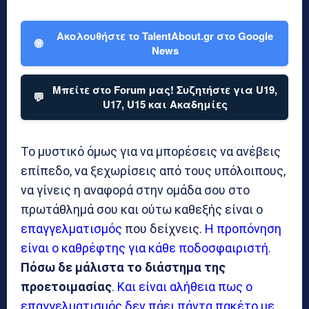
Ακολουθήστε το TalentAbout.gr στο Google
🌐
News
Μπείτε στο Forum μας! Συζητήστε για U19,
💬
U17, U15 και Ακαδημίες
Το μυστικό όμως για να μπορέσεις να ανέβεις
επίπεδο, να ξεχωρίσεις από τους υπόλοιπους,
να γίνεις η αναφορά στην ομάδα σου στο
πρωτάθλημά σου και ούτω καθεξής είναι ο
επαγγελματισμός
που δείχνεις.
Η προπόνηση
είναι ο καθρέφτης για κάθε ποδοσφαιριστή
.
Πόσω δε μάλιστα το διάστημα της
προετοιμασίας
.
Και είναι αλήθεια πως ο
επαγγελματισμός δεν πάει πάντα πακέτο με