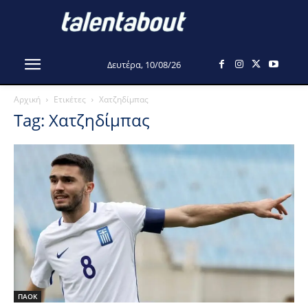
Δευτέρα, 10/08/26
Αρχική
Ετικέτες
Χατζηδίμπας
Tag: Χατζηδίμπας
ΠΑΟΚ