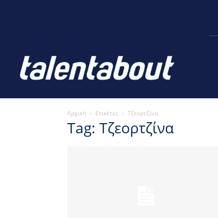
Αρχική
Ετικέτες
Τζεορτζίνα
Tag: Τζεορτζίνα